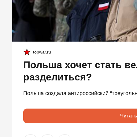
topwar.ru
Польша хочет стать в
разделиться?
Польша создала антироссийский "треугольн
Читат