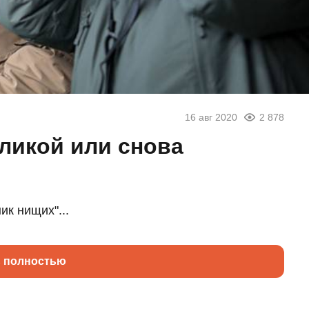
16 авг 2020
2 878
еликой или снова
ик нищих"...
ь полностью