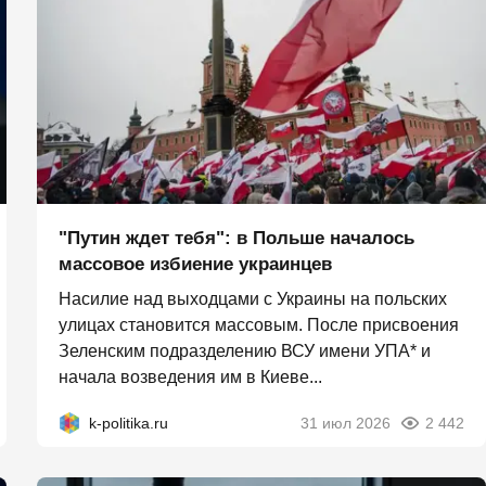
"Путин ждет тебя": в Польше началось
массовое избиение украинцев
Насилие над выходцами с Украины на польских
улицах становится массовым. После присвоения
Зеленским подразделению ВСУ имени УПА* и
начала возведения им в Киеве...
k-politika.ru
31 июл 2026
2 442