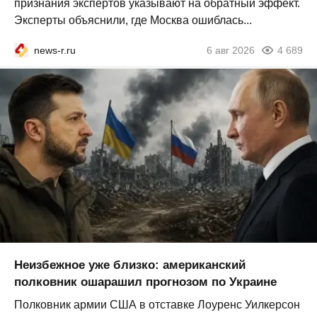
признания экспертов указывают на обратный эффект.
Эксперты объяснили, где Москва ошиблась...
news-r.ru
6 авг 2026
4 689
Неизбежное уже близко: американский
полковник ошарашил прогнозом по Украине
Полковник армии США в отставке Лоуренс Уилкерсон