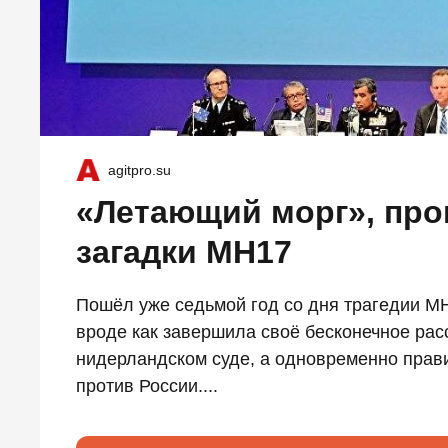
agitpro.su
«Летающий морг», про
загадки МН17
Пошёл уже седьмой год со дня трагедии МН
вроде как завершила своё бесконечное рас
нидерландском суде, а одновременно прав
против России....