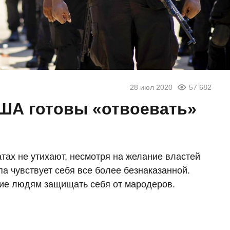
28 июл 2020
57 682
ША готовы «отвоевать»
ах не утихают, несмотря на желание властей
а чувствует себя все более безнаказанной.
ие людям защищать себя от мародеров.