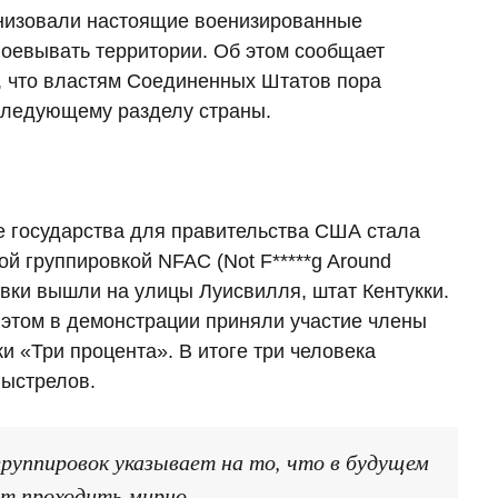
анизовали настоящие военизированные
твоевывать территории. Об этом сообщает
я, что властям Соединенных Штатов пора
оследующему разделу страны.
 государства для правительства США стала
й группировкой NFAC (Not F*****g Around
ровки вышли на улицы Луисвилля, штат Кентукки.
 этом в демонстрации приняли участие члены
и «Три процента». В итоге три человека
выстрелов.
группировок указывает на то, что в будущем
ут проходить мирно