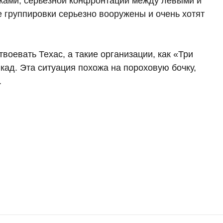
ками, серьезной конфронтации между левыми и
е группировки серьезно вооружены и очень хотят
оевать Техас, а такие организации, как «Три
кад. Эта ситуация похожа на пороховую бочку,
.