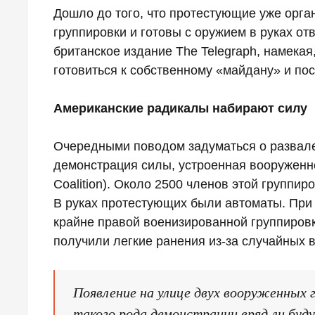
Дошло до того, что протестующие уже орг
группировки и готовы с оружием в руках о
британское издание The Telegraph, намека
готовиться к собственному «майдану» и п
Американские радикалы набирают силу
Очередными поводом задуматься о развале
демонстрация силы, устроенная вооруженно
Coalition). Около 2500 членов этой группи
В руках протестующих были автоматы. При
крайне правой военизированной группировк
получили легкие ранения из-за случайных 
Появление на улице двух вооруженных 
такого рода демонстрации вряд ли буд