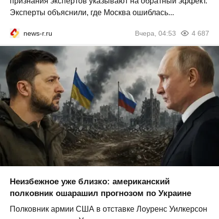
признания экспертов указывают на обратный эффект.
Эксперты объяснили, где Москва ошиблась...
news-r.ru
Вчера, 04:53
4 687
Неизбежное уже близко: американский
полковник ошарашил прогнозом по Украине
Полковник армии США в отставке Лоуренс Уилкерсон