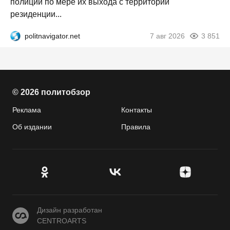
полиции по мере их выхода с территории
резиденции...
politnavigator.net
7 авг 2026
3 851
© 2026 политобзор
Реклама
Контакты
Об издании
Правила
CENTROARTS