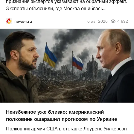
признания экспертов указывают на обратный эффект.
Эксперты объяснили, где Москва ошиблась...
news-r.ru
6 авг 2026
4 692
Неизбежное уже близко: американский
полковник ошарашил прогнозом по Украине
Полковник армии США в отставке Лоуренс Уилкерсон