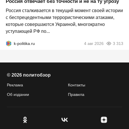
Россия отвечает без точности и не на ту угрозу
Россия сталкивается в текущий момент своей истории
с беспрецедентными террористическими атаками,
которые совершаются Украиной, многократно
уступающей РФ по...
k-politika.ru
4 авг 2026
3 313
© 2026 политобзор
Реклама
Контакты
Об издании
Правила