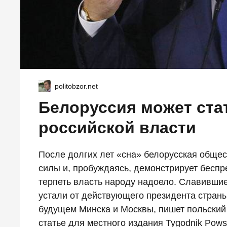
politobzor.net
Белоруссия может ста
российской власти
После долгих лет «сна» белорусская общес
силы и, пробуждаясь, демонстрирует беспр
терпеть власть народу надоело. Славивши
устали от действующего президента страны 
будущем Минска и Москвы, пишет польски
статье для местного издания Tygodnik Pows