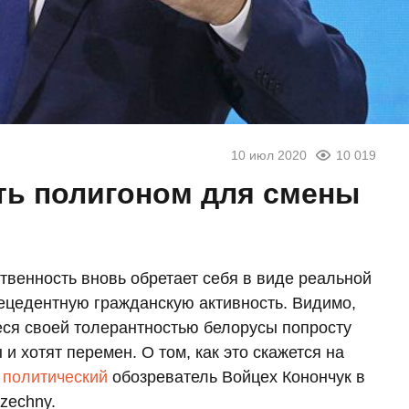
10 июл 2020
10 019
ть полигоном для смены
твенность вновь обретает себя в виде реальной
ецедентную гражданскую активность. Видимо,
еся своей толерантностью белорусы попросту
и хотят перемен. О том, как это скажется на
й
политический
обозреватель Войцех Конончук в
zechny.