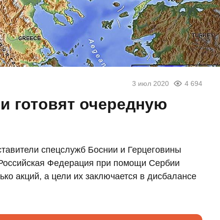
3 июл 2020
4 694
ии готовят очередную
ставители спецслужб Боснии и Герцеговины
о Российская Федерация при помощи Сербии
ько акций, а цели их заключается в дисбалансе