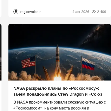
regionvoice.ru
4 авг 2026
2 406
NASA раскрыло планы по «Роскосмосу»:
зачем понадобились Crew Dragon и «Союз
В NASA прокомментировали сложную ситуацию с
«Роскосмосом»: на кону места россиян и