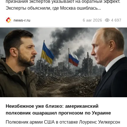
признания экспертов указывают на обратный эффект.
Эксперты объяснили, где Москва ошиблась...
news-r.ru
6 авг 2026
4 697
Неизбежное уже близко: американский
полковник ошарашил прогнозом по Украине
Полковник армии США в отставке Лоуренс Уилкерсон