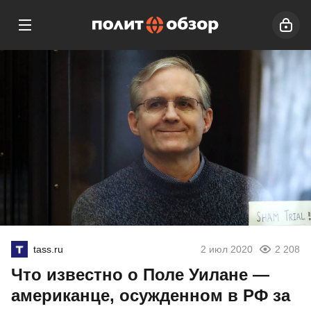
tass.ru
2 июл 2020
2 208
Что известно о Поле Уилане —
американце, осужденном в РФ за