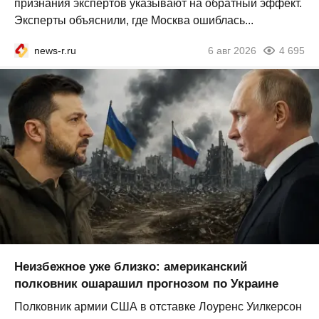
признания экспертов указывают на обратный эффект.
Эксперты объяснили, где Москва ошиблась...
news-r.ru
6 авг 2026
4 695
Неизбежное уже близко: американский
полковник ошарашил прогнозом по Украине
Полковник армии США в отставке Лоуренс Уилкерсон