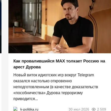
Как провалившийся MAX толкает Россию на
арест Дурова
Новый виток идиотских игр вокруг Telegram
оказался настолько откровенно
неподготовленным (в качестве доказательств
«пособничества» Дурова терроризму
приводится...
k-politika.ru
30 июл 2026
2 509