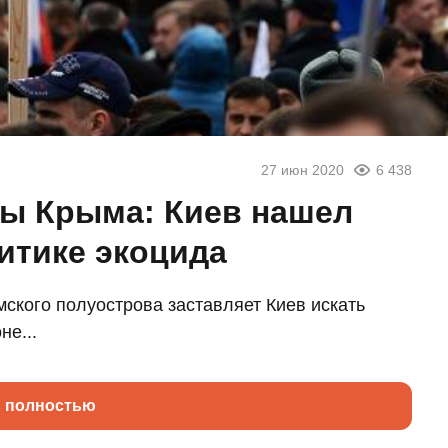
27 июн 2020
6 438
ы Крыма: Киев нашел
итике экоцида
ского полуострова заставляет Киев искать
не...
ь полностью