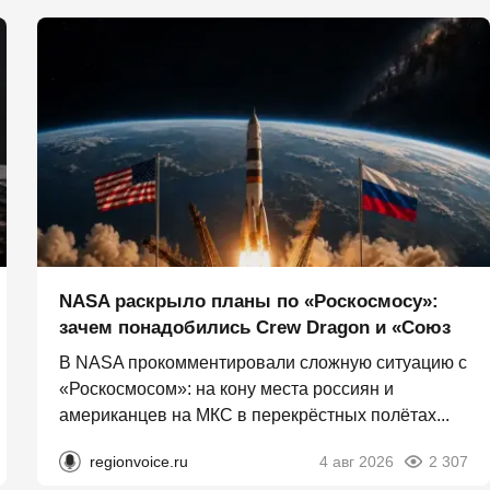
NASA раскрыло планы по «Роскосмосу»:
зачем понадобились Crew Dragon и «Союз
В NASA прокомментировали сложную ситуацию с
«Роскосмосом»: на кону места россиян и
американцев на МКС в перекрёстных полётах...
regionvoice.ru
4 авг 2026
2 307