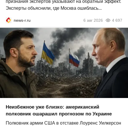
признания экспертов указывают на обратный эффект.
Эксперты объяснили, где Москва ошиблась...
news-r.ru
6 авг 2026
4 697
Неизбежное уже близко: американский
полковник ошарашил прогнозом по Украине
Полковник армии США в отставке Лоуренс Уилкерсон