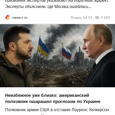
признания экспертов указывают на обратный эффект.
Эксперты объяснили, где Москва ошиблась...
news-r.ru
Вчера, 04:53
4 689
Неизбежное уже близко: американский
полковник ошарашил прогнозом по Украине
Полковник армии США в отставке Лоуренс Уилкерсон