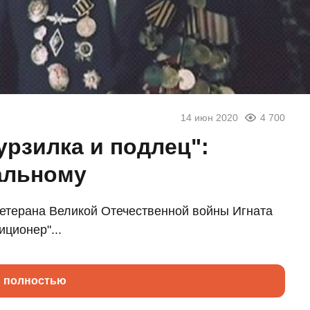
14 июн 2020
4 700
урзилка и подлец":
альному
ветерана Великой Отечественной войны Игната
иционер"...
ь полностью