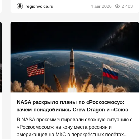
regionvoice.ru
4 авг 2026
2 403
NASA раскрыло планы по «Роскосмосу»:
зачем понадобились Crew Dragon и «Союз
В NASA прокомментировали сложную ситуацию с
«Роскосмосом»: на кону места россиян и
американцев на МКС в перекрёстных полётах...