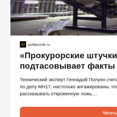
politpuzzle.ru
«Прокурорские штучки
подтасовывает факты
Технический эксперт Геннадий Полуян счит
по делу MH17, настолько ангажированы, чт
рассказывать откровенную ложь....
Читат