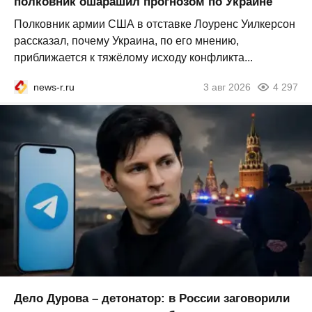
полковник ошарашил прогнозом по Украине
Полковник армии США в отставке Лоуренс Уилкерсон
рассказал, почему Украина, по его мнению,
приближается к тяжёлому исходу конфликта...
news-r.ru
3 авг 2026
4 297
Дело Дурова – детонатор: в России заговорили