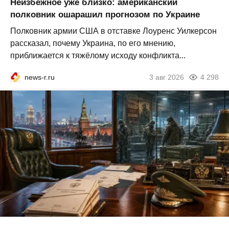
Неизбежное уже близко: американский
полковник ошарашил прогнозом по Украине
Полковник армии США в отставке Лоуренс Уилкерсон
рассказал, почему Украина, по его мнению,
приближается к тяжёлому исходу конфликта...
news-r.ru
3 авг 2026
4 298