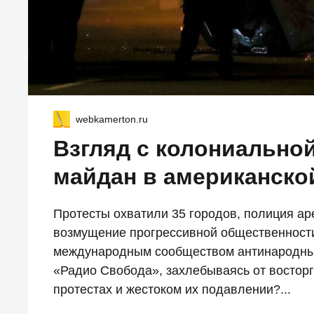
webkamerton.ru
Взгляд с колониально
майдан в американско
Протесты охватили 35 городов, полиция ар
возмущение прогрессивной общественности
международным сообществом антинародные
«Радио Свобода», захлебываясь от восторг
протестах и жестоком их подавлении?...