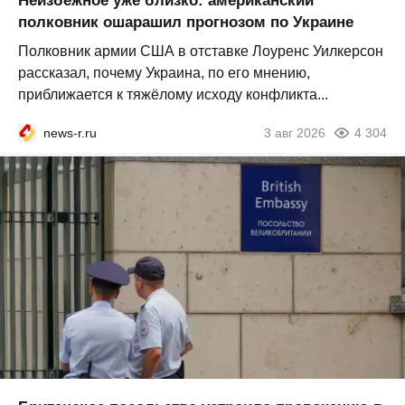
Неизбежное уже близко: американский
полковник ошарашил прогнозом по Украине
Полковник армии США в отставке Лоуренс Уилкерсон
рассказал, почему Украина, по его мнению,
приближается к тяжёлому исходу конфликта...
news-r.ru
3 авг 2026
4 304