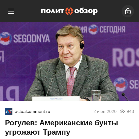
actualcomment.ru
2 июн 2020
943
Рогулев: Американские бунты
угрожают Трампу