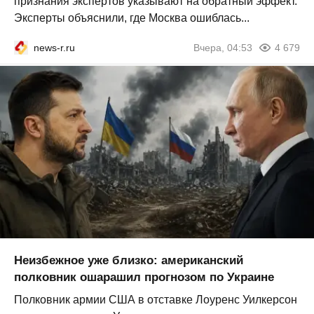
признания экспертов указывают на обратный эффект.
Эксперты объяснили, где Москва ошиблась...
news-r.ru
Вчера, 04:53
4 679
Неизбежное уже близко: американский
полковник ошарашил прогнозом по Украине
Полковник армии США в отставке Лоуренс Уилкерсон