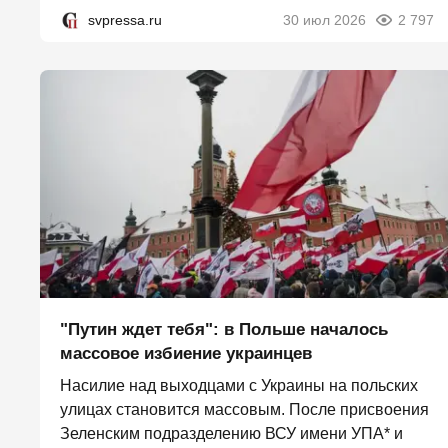
svpressa.ru
30 июл 2026
2 797
"Путин ждет тебя": в Польше началось
массовое избиение украинцев
Насилие над выходцами с Украины на польских
улицах становится массовым. После присвоения
Зеленским подразделению ВСУ имени УПА* и