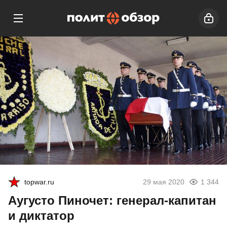
topwar.ru
29 мая 2020
1 344
Аугусто Пиночет: генерал-капитан
и диктатор