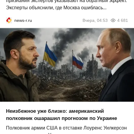
признания экспертов указывают на обратный эффект.
Эксперты объяснили, где Москва ошиблась...
news-r.ru
Вчера, 04:53
4 681
Неизбежное уже близко: американский
полковник ошарашил прогнозом по Украине
Полковник армии США в отставке Лоуренс Уилкерсон