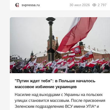
svpressa.ru
30 июл 2026
2 797
"Путин ждет тебя": в Польше началось
массовое избиение украинцев
Насилие над выходцами с Украины на польских
улицах становится массовым. После присвоения
Зеленским подразделению ВСУ имени УПА* и