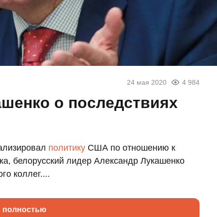
24 мая 2020
4 984
шенко о последствиях
нализировал
политику
США по отношению к
ка, белорусский лидер Александр Лукашенко
го коллег....
ь полностью