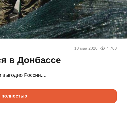
18 мая 2020
4 768
ся в Донбассе
 выгодно России....
ь полностью