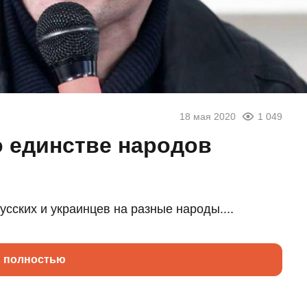
18 мая 2020
1 049
о единстве народов
усских и украинцев на разные народы....
ь полностью