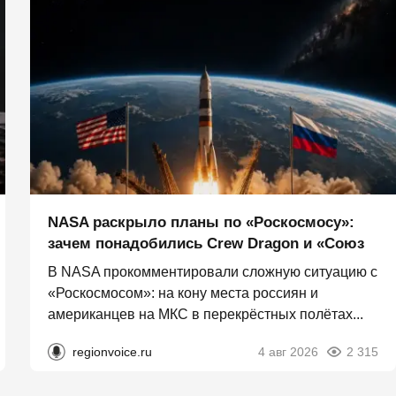
NASA раскрыло планы по «Роскосмосу»:
зачем понадобились Crew Dragon и «Союз
В NASA прокомментировали сложную ситуацию с
«Роскосмосом»: на кону места россиян и
американцев на МКС в перекрёстных полётах...
regionvoice.ru
4 авг 2026
2 315