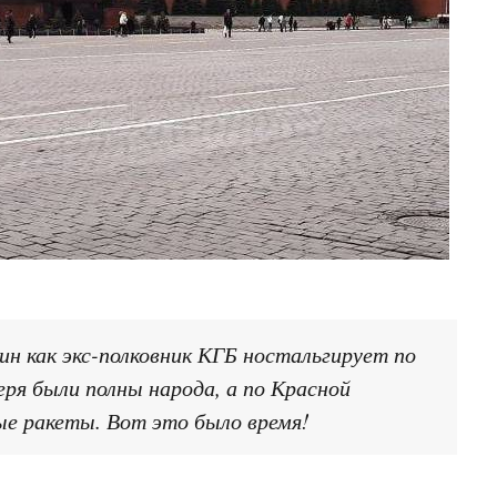
ин как экс-полковник КГБ ностальгирует по
геря были полны народа, а по Красной
е ракеты. Вот это было время!