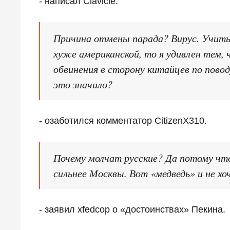
- написал Clavicle.
Причина отмены парада? Вирус. Учиты
хуже американской, то я удивлен тем, 
обвинения в сторону китайцев по пово
это значило?
- озаботился комментатор CitizenX310.
Почему молчат русские? Да потому что
сильнее Москвы. Вот «медведь» и не х
- заявил xfedcop о «достоинствах» Пекина.