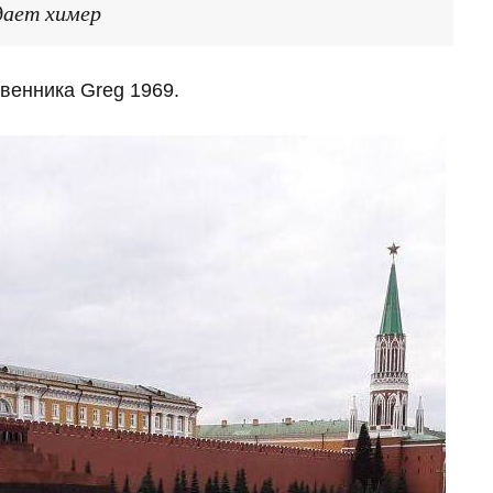
дает химер
венника Greg 1969.