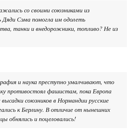
ажались со своими союзниками из
 Дяди Сэма помогла им одолеть
ства, танки и внедорожники, топливо? Не из
афия и наука преступно умалчивают, что
чку противостоял фашистам, пока Европа
у высадки союзников в Нормандии русские
игались к Берлину. В отличие от нынешних
цы обнялись и поцеловались!