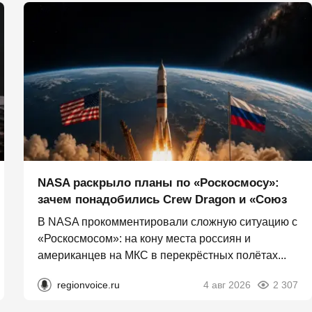
NASA раскрыло планы по «Роскосмосу»:
зачем понадобились Crew Dragon и «Союз
В NASA прокомментировали сложную ситуацию с
«Роскосмосом»: на кону места россиян и
американцев на МКС в перекрёстных полётах...
regionvoice.ru
4 авг 2026
2 307