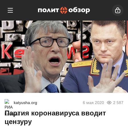
katyusha.org
6 мая 2020
2 587
Партия коронавируса вводит
цензуру