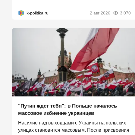
k-politika.ru
2 авг 2026
3 070
"Путин ждет тебя": в Польше началось
массовое избиение украинцев
Насилие над выходцами с Украины на польских
улицах становится массовым. После присвоения