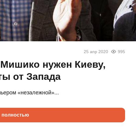
25 апр 2020
995
 Мишико нужен Киеву,
ты от Запада
ьером «незалежной»...
ь полностью