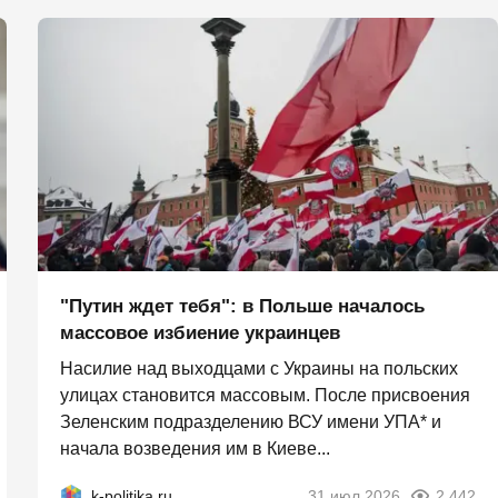
"Путин ждет тебя": в Польше началось
массовое избиение украинцев
Насилие над выходцами с Украины на польских
улицах становится массовым. После присвоения
Зеленским подразделению ВСУ имени УПА* и
начала возведения им в Киеве...
k-politika.ru
31 июл 2026
2 442