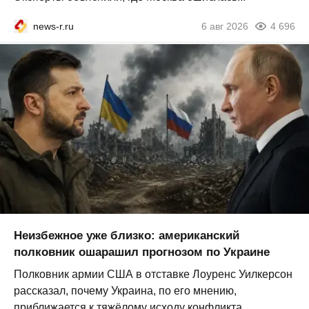
news-r.ru
6 авг 2026
4 696
Неизбежное уже близко: американский
полковник ошарашил прогнозом по Украине
Полковник армии США в отставке Лоуренс Уилкерсон
рассказал, почему Украина, по его мнению,
приближается к тяжёлому исходу конфликта...