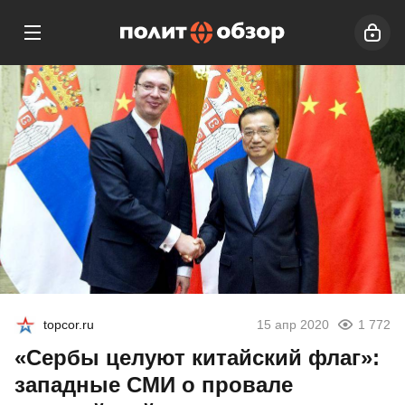
topcor.ru
15 апр 2020
1 772
«Сербы целуют китайский флаг»:
западные СМИ о провале