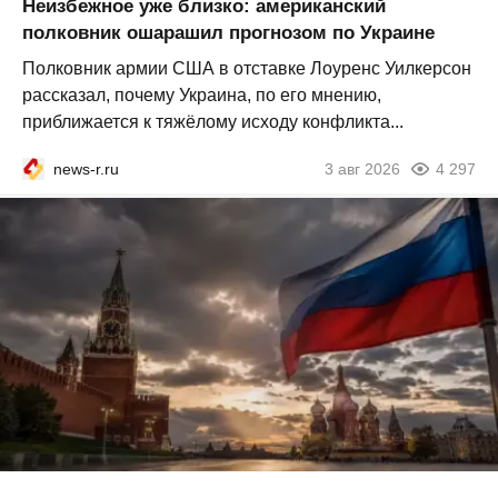
Неизбежное уже близко: американский
полковник ошарашил прогнозом по Украине
Полковник армии США в отставке Лоуренс Уилкерсон
рассказал, почему Украина, по его мнению,
приближается к тяжёлому исходу конфликта...
news-r.ru
3 авг 2026
4 297