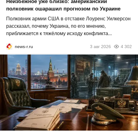
Неизбежное уже близко: американский
полковник ошарашил прогнозом по Украине
Полковник армии США в отставке Лоуренс Уилкерсон
рассказал, почему Украина, по его мнению,
приближается к тяжёлому исходу конфликта...
news-r.ru
3 авг 2026
4 302