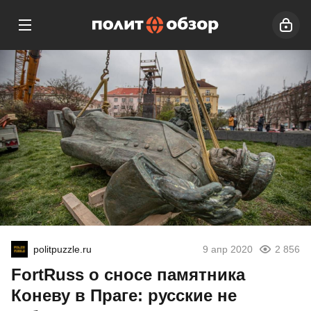
politpuzzle.ru
9 апр 2020
2 856
FortRuss о сносе памятника
Коневу в Праге: русские не