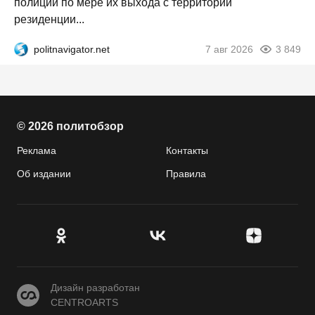
полиции по мере их выхода с территории
резиденции...
politnavigator.net
7 авг 2026
3 849
© 2026 политобзор
Реклама
Контакты
Об издании
Правила
CENTROARTS