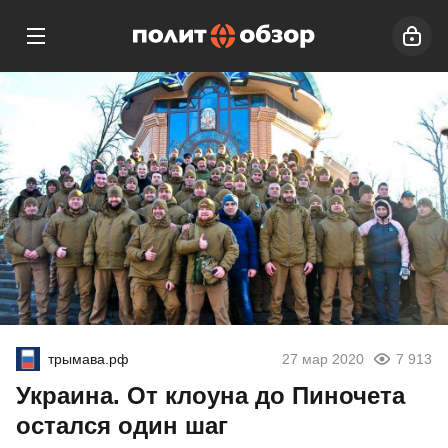
трымава.рф
27 мар 2020
7 913
Украина. От клоуна до Пиночета
остался один шаг