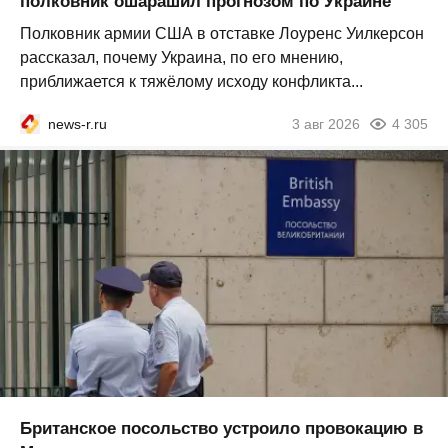
полковник ошарашил прогнозом по Украине
Полковник армии США в отставке Лоуренс Уилкерсон
рассказал, почему Украина, по его мнению,
приближается к тяжёлому исходу конфликта...
news-r.ru
3 авг 2026
4 305
Британское посольство устроило провокацию в