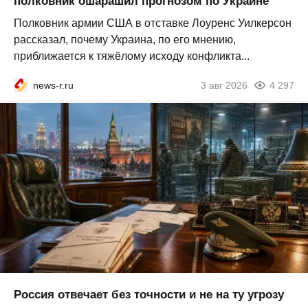
полковник ошарашил прогнозом по Украине
Полковник армии США в отставке Лоуренс Уилкерсон
рассказал, почему Украина, по его мнению,
приближается к тяжёлому исходу конфликта...
news-r.ru
3 авг 2026
4 297
Россия отвечает без точности и не на ту угрозу