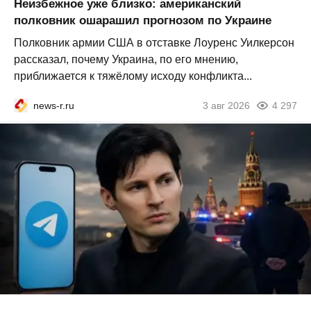
Неизбежное уже близко: американский
полковник ошарашил прогнозом по Украине
Полковник армии США в отставке Лоуренс Уилкерсон
рассказал, почему Украина, по его мнению,
приближается к тяжёлому исходу конфликта...
news-r.ru
3 авг 2026
4 297