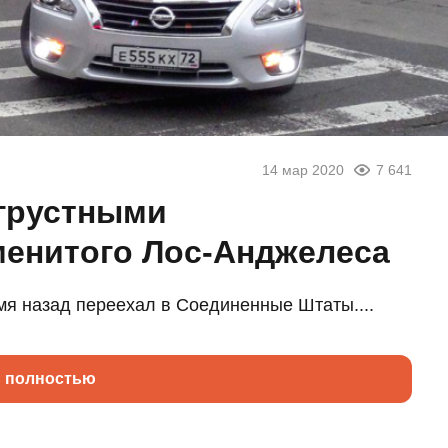
14 мар 2020
7 641
грустными
менитого Лос-Анджелеса
мя назад переехал в Соединенные Штаты....
ь полностью