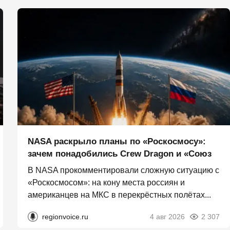
NASA раскрыло планы по «Роскосмосу»:
зачем понадобились Crew Dragon и «Союз
В NASA прокомментировали сложную ситуацию с
«Роскосмосом»: на кону места россиян и
американцев на МКС в перекрёстных полётах...
regionvoice.ru
4 авг 2026
2 307