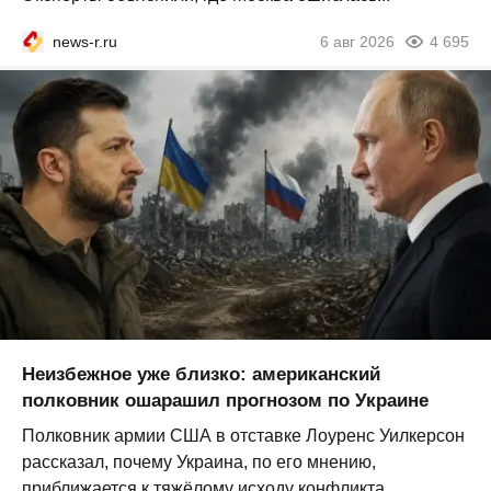
news-r.ru
6 авг 2026
4 695
Неизбежное уже близко: американский
полковник ошарашил прогнозом по Украине
Полковник армии США в отставке Лоуренс Уилкерсон
рассказал, почему Украина, по его мнению,
приближается к тяжёлому исходу конфликта...