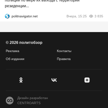
полиции по мере их выхода с территории
резиденции...
politnavigator.net
Вчера, 15:25
3 835
© 2026 политобзор
Реклама
Контакты
Об издании
Правила
CENTROARTS