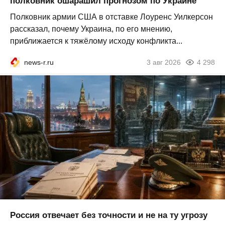
полковник ошарашил прогнозом по Украине
Полковник армии США в отставке Лоуренс Уилкерсон
рассказал, почему Украина, по его мнению,
приближается к тяжёлому исходу конфликта...
news-r.ru
3 авг 2026
4 298
Россия отвечает без точности и не на ту угрозу