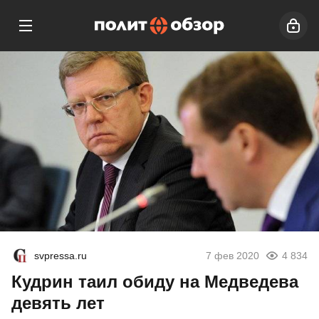
svpressa.ru
7 фев 2020
4 834
Кудрин таил обиду на Медведева
девять лет