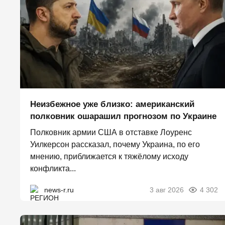
Неизбежное уже близко: американский
полковник ошарашил прогнозом по Украине
Полковник армии США в отставке Лоуренс
Уилкерсон рассказал, почему Украина, по его
мнению, приближается к тяжёлому исходу
конфликта...
news-r.ru
3 авг 2026
4 302