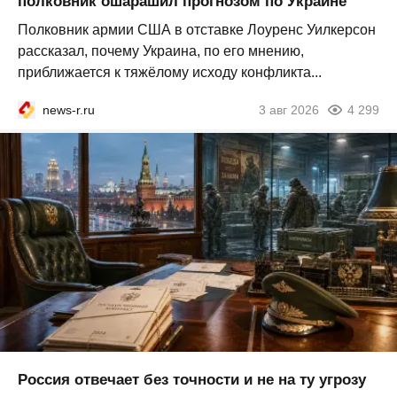
полковник ошарашил прогнозом по Украине
Полковник армии США в отставке Лоуренс Уилкерсон
рассказал, почему Украина, по его мнению,
приближается к тяжёлому исходу конфликта...
news-r.ru
3 авг 2026
4 299
Россия отвечает без точности и не на ту угрозу