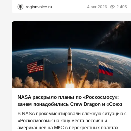
regionvoice.ru
4 авг 2026
2 405
NASA раскрыло планы по «Роскосмосу»:
зачем понадобились Crew Dragon и «Союз
В NASA прокомментировали сложную ситуацию с
«Роскосмосом»: на кону места россиян и
американцев на МКС в перекрёстных полётах...