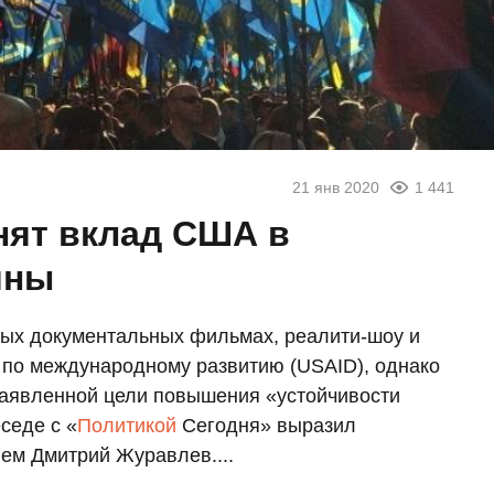
21 янв 2020
1 441
нят вклад США в
ины
вых документальных фильмах, реалити-шоу и
 по международному развитию (USAID), однако
 заявленной цели повышения «устойчивости
седе с «
Политикой
Сегодня» выразил
ем Дмитрий Журавлев....