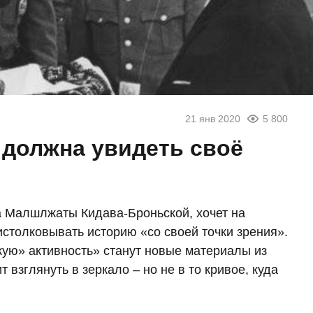
21 янв 2020
5 800
 должна увидеть своё
а Малшлжаты Кидава-Броньской, хочет на
истолковывать историю «со своей точки зрения».
кую» активность» станут новые материалы из
взглянуть в зеркало – но не в то кривое, куда