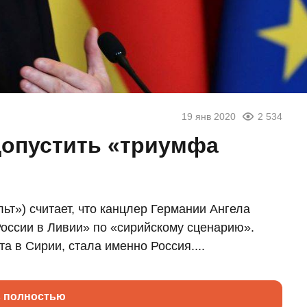
19 янв 2020
2 534
допустить «триумфа
льт») считает, что канцлер Германии Ангела
оссии в Ливии» по «сирийскому сценарию».
 в Сирии, стала именно Россия....
ь полностью